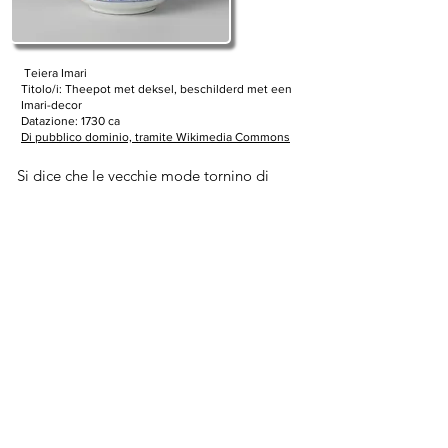
​ Teiera Imari
Titolo/i: Theepot met deksel, beschilderd met een
Imari-decor
Datazione: 1730 ca
Di pubblico dominio, tramite Wikimedia Commons
Si dice che le vecchie mode tornino di
moda nel tempo. Un buon esempio è il
Rinascimento, un movimento culturale volto
a far rivivere la cultura dell'antichità classica
che si diffuse in tutta l'Europa occidentale
tra il XIV e il XVI secolo.
Non è raro che stili che si ritenevano
superati e fuori moda tornino a essere al
centro dell'attenzione come nuove
tendenze.
Sebbene gli utensili da tè moderni e
semplici vadano bene, ci auguriamo che un