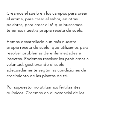
Creamos el suelo en los campos para crear
el aroma, para crear el sabor, en otras
palabras, para crear el té que buscamos.
tenemos nuestra propia receta de suelo.
Hemos desarrollado aún más nuestra
propia receta de suelo, que utilizamos para
resolver problemas de enfermedades e
insectos. Podemos resolver los problemas a
voluntad, gestionando el suelo
adecuadamente según las condiciones de
crecimiento de las plantas de té.
Por supuesto, no utilizamos fertilizantes
químicos. Creemos en el potencial de los
fertilizantes orgánicos, que son
respetuosos con el entorno natural, y
seguiremos estableciendo nuevos métodos
a medida que los vayamos buscando día a
día.