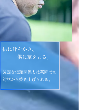
供に汗をかき、
​ 供に草をとる。
強固な信頼関係とは茶園での
対話から築き上げられる。