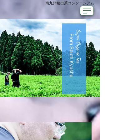
南九州輸出茶コンソーシアム
From South Kyushu​
Super ​Organic Tea